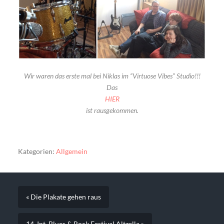
Wir waren das erste mal bei Niklas im “Virtuose Vibes” Studio!!!
Das
HIER
ist rausgekommen.
Kategorien:
Allgemein
« Die Plakate gehen raus
14. Int. Blues & Rock Festival Altzella »