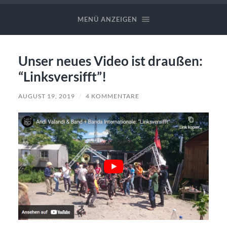
Valandi
✪
MENÜ ANZEIGEN
Band
Unser neues Video ist draußen:
“Linksversifft”!
AUGUST 19, 2019
/
4 KOMMENTARE